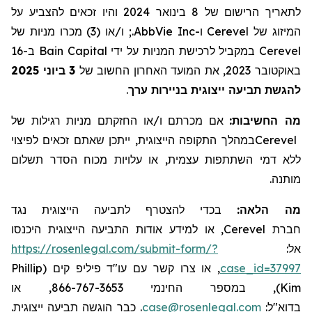
לתאריך הרישום של 8 בינואר 2024
והיו
זכאים
להצביע על
המיזוג של Cerevel ו-AbbVie Inc.; ו/או (3) מכרו מניות של
Cerevel במקביל לרכישת המניות על ידי Bain Capital ב-16
באוקטובר 2023
,
את
המועד האחרון החשוב של
3
ביוני
2025
להגשת
תביעה ייצוגית בניירות ערך
.
מה החשיבות:
אם
מכרתם ו/או החזקתם מניות רגילות
של
Cerevel
במהלך
התקופה
הייצוגית
,
ייתכן שאתם זכאים לפיצוי
ללא דמי השתתפות עצמית, או עלויות מכוח הסדר תשלום
מותנה.
מה הלאה:
בכדי להצטרף לתביעה הייצוגית נגד
חברת
Cerevel
, או למידע אודות התביעה הייצוגית היכנסו
אל:
https://rosenlegal.com/submit-form/?
case_id=37997
, או צרו קשר עם עו"ד פיליפ קים (
Phillip
Kim
), במספר החינמי 866-767-3653, או
בדוא"ל:
case@rosenlegal.com
. כבר הוגשה תביעה ייצוגית.