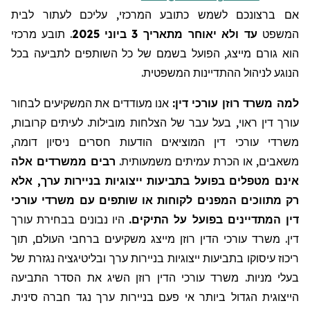
אם ברצונכם לשמש כתובע המרכזי, עליכם לעתור לבית
המשפט
עד ולא יאוחר מתאריך
3
ביוני
2025
.
תובע מרכזי
הוא גורם מייצג, הפועל בשמם של כל השותפים לתביעה בכל
הנוגע לניהול ההתדיינות המשפטית.
למה משרד רוזן עורכי דין:
אנו מעודדים את המשקיעים לבחור
עורך דין ראוי, בעל עבר של הצלחות מובילות. לעיתים קרובות,
משרדי עורכי דין המוציאים הודעות חסרים ניסיון דומה,
משאבים, או הכרת עמיתים משמעותית.
רבים ממשרדים אלה
אינם מטפלים בפועל בתביעות ייצוגיות בניירות ערך, אלא
רק מתווכים המפנים לקוחות או שותפים עם משרדי עורכי
דין המתדיינים בפועל על התיקים.
היו נבונים בבחירת עורך
דין. משרד עורכי הדין רוזן מייצג משקיעים ברחבי העולם, תוך
ריכוז עיסוקו בתביעות ייצוגיות בניירות ערך ובליטיגציה נגזרת של
בעלי מניות. משרד עורכי הדין רוזן השיג את הסדר התביעה
הייצוגית הגדול ביותר אי פעם בניירות ערך נגד חברה סינית.