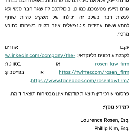
גורם מייעץ, אלא אם סיכמתם עם גורם כזה. באפשרותכם לבחור
גורם מייעץ מטעמכם. כמו כן, ביכולתכם להישאר חבר סמוי ולא
לעשות דבר בשלב זה. יכולתו של משקיע להיות שותף
להתאוששות עתידית פוטנציאלית אינה תלויה בשירותו כתובע
מרכזי.
עקבו אחרינו
לקבלת עידכונים בלינקדאין:
/www.linkedin.com/company/the-
rosen-law-firm
או בטוויטר:
https://twitter.com/rosen_firm
או בפייסבוק:
.
https://www.facebook.com/rosenlawfirm/
פרסומי עורכי דין: תוצאות קודמות אינן מבטיחות תוצאה דומה.
למידע נוסף:
Laurence Rosen, Esq.
Phillip Kim, Esq.