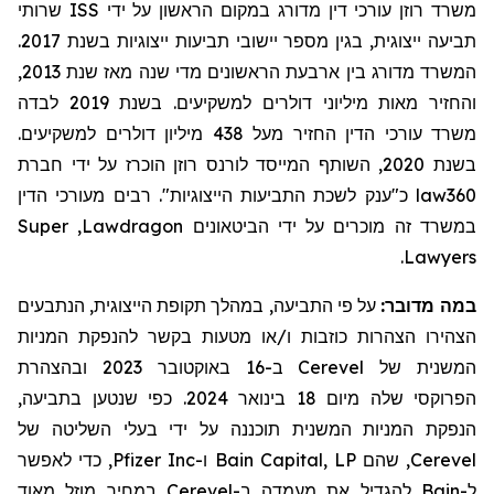
משרד רוזן עורכי דין מדורג במקום הראשון על ידי
ISS
שרותי
תביעה ייצוגית, בגין מספר יישובי תביעות ייצוגיות בשנת 2017.
המשרד מדורג בין ארבעת הראשונים מדי שנה מאז שנת 2013,
והחזיר מאות מיליוני דולרים למשקיעים. בשנת 2019 לבדה
משרד עורכי הדין החזיר
מעל
438 מיליון דולרים למשקיעים.
בשנת 2020, השותף המייסד לורנס רוזן הוכרז על ידי חברת
law360
כ"ענק לשכת התביעות הייצוגיות". רבים
מעורכי הדין
במשרד זה מוכרים על ידי הביטאונים
Lawdragon
,
Super
.
Lawyers
במה מדובר
:
על פי התביעה, במהלך תקופת הייצוגית, הנתבעים
הצהירו הצהרות כוזבות ו/או מטעות בקשר להנפקת המניות
המשנית של Cerevel ב-16 באוקטובר 2023 ובהצהרת
הפרוקסי שלה מיום 18 בינואר 2024. כפי שנטען
בתביעה
,
הנפקת המניות המשנית תוכננה על ידי בעלי השליטה של
Cerevel
,
שהם
Bain Capital, LP ו-Pfizer Inc, כדי לאפשר
ל-Bain להגדיל את מעמדה ב-Cerevel במחיר מוזל מאוד