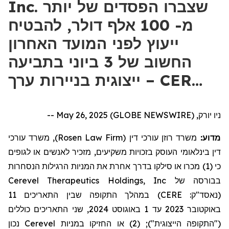
Inc. שצברו הפסדים של יותר
מ- 100 אלף דולר, להבטיח
ייעוץ לפני המועד האחרון
החשוב של 3 ביוני בתביעה
ייצוגית בניירות ערך – CER…
ניו יורק, May 26, 2025 (GLOBE NEWSWIRE) --
מדוע:
משרד רוזן עורכי דין
(
Rosen Law Firm
)
, משרד עורכי
דין בינלאומי העוסק בזכויות משקיעים,
מזכיר
לאנשים או לגופים
כי (1) מכרו או סילקו בדרך אחרת את המניות הרגילות הנסחרות
בבורסה של Cerevel Therapeutics Holdings, Inc
(
נאסד"ק:
CERE
)
במהלך התקופה
ש
בין התאריכים
11
באוקטובר
2023
עד
1
באוגוסט
2024
, שני התאריכים כוללים
("התקופה הייצוגית")
;
(2)
או
החזיק
ו
במניות Cerevel נכון