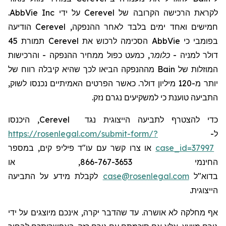
לקראת הרכישה הקרובה של Cerevel על ידי AbbVie Inc
.
חמישים ואחד
ימים בלבד לאחר ההנפקה, Cerevel הודיעה
בפומבי כי AbbVie הסכימה לרכוש את Cerevel תמורת 45
דולר למניה -
כלומר
, כמעט כפול ממחיר ההנפקה - והרכישות
המוזלות של Bain מההנפקה הביאו
לכך שהיא קיבלה רווח של
יותר מ-120 מיליון דולר. כאשר הפרטים האמיתיים נכנסו לשוק,
התביעה טוענת כי למשקיעים נגרם נזק.
כדי להצטרף לתביעה הייצוגית נגד
Cerevel
, היכנסו
ל-
https://rosenlegal.com/submit-form/?
case_id=37997
או צרו קשר עם עו"ד פיליפ קים, במספר
החינמי 866-767-3653, או
בדוא"ל
case@rosenlegal.com
לקבלת מידע על התביעה
הייצוגית.
אף מחלקה לא אושרה. עד שהדבר יקרה, אינכם מיוצגים על ידי